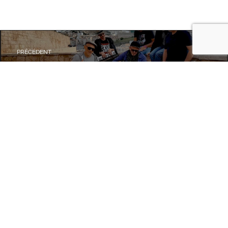
PRÉCÉDENT
Massilia Sound System – A Marseille
SUIVANT
Les retrouvailles
© 2020 Gari Grèu - It's OK tous droits