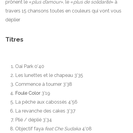
prônent le «
plus d’amour
», le «
plus de solidarité
» à
travers 15 chansons toutes en couleurs qui vont vous
déplier
Titres
Oai Park 0’40
Les lunettes et le chapeau 3’35
Commence à tourner 3’38
Foule Color
3’19
La pêche aux cabossés 4’56
La revanche des cakes 3’37
Plié / déplié 3’34
Objectif faya
feat Che Sudaka
4’08