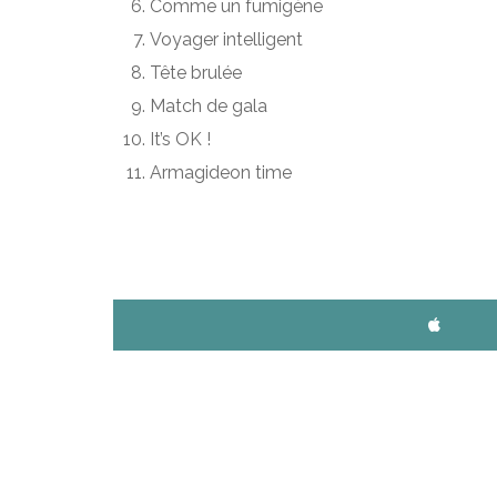
Comme un fumigène
Voyager intelligent
Tête brulée
Match de gala
It’s OK !
Armagideon time