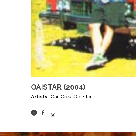
OAISTAR (2004)
Artists
:
Gari Grèu
,
Oaï Star
3