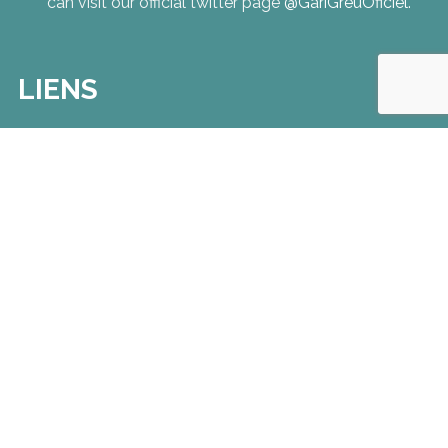
can visit our official twitter page
@GariGreuOficiel
.
LIENS
Oai Star
- Site officiel
Massilia Sound System
- Site officiel
It's OK
- Boutique officiel Gari Grèu, Oai Star, Massilia
Sound System....
SUIVEZ MOI